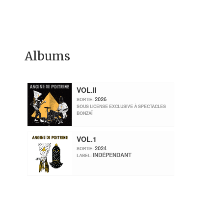
Albums
VOL.II
2026
SORTIE:
SOUS LICENSE EXCLUSIVE À SPECTACLES
BONZAÏ
VOL.1
2024
SORTIE:
INDÉPENDANT
LABEL: