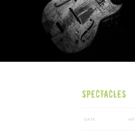
DATE
AR