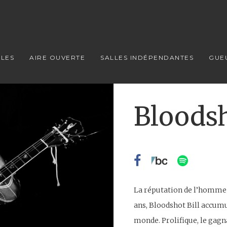
LES
AIRE OUVERTE
SALLES INDÉPENDANTES
GUE
Bloodsh
La réputation de l’homme-o
ans, Bloodshot Bill accumu
monde. Prolifique, le gag