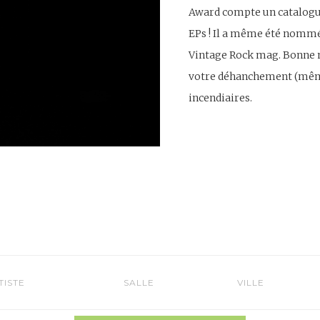
Award compte un catalogue
EPs ! Il a même été nomme
Vintage Rock mag. Bonne nou
votre déhanchement (même
incendiaires.
TISTE
SALLE
VILLE