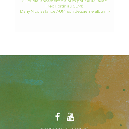
« Double lancement d’album pour AUM (avec
Fred Fortin au CEM!)
Dany Nicolas lance AUM, son deuxième album! »
© SPECTACLES BONZAÏ.