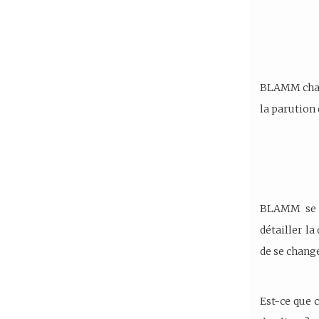
BLAMM chant
la parution
BLAMM se r
détailler l
de se change
Est-ce que 