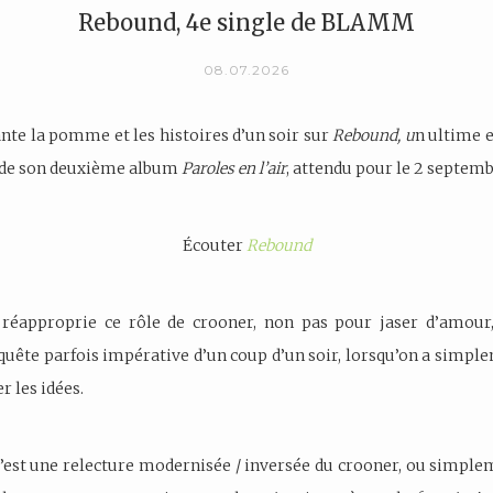
Rebound, 4e single de BLAMM
08.07.2026
e la pomme et les histoires d’un soir sur
Rebound, u
n ultime e
 de son deuxième album
Paroles en l’air
, attendu pour le 2 septemb
Écouter
Rebound
éapproprie ce rôle de crooner, non pas pour jaser d’amour
a quête parfois impérative d’un coup d’un soir, lorsqu’on a simpl
r les idées.
c’est une relecture modernisée / inversée du crooner, ou simple