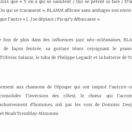
Alors que « Y en a qui se saoulent / Qui se pètent la face / D’a
 Ou qui se tracassent », BLAMM affirme sans ambages son envie
 que l’autre « […] se déplace / Pis qu’y débarrasse ».
e fois de plus dans des influences jazz néo-orléanaises, B
 de façon feutrée, sa guitare ténor rejoignant le piano
d’Olivier Salazar, le tuba de Philippe Legault et la batterie de 
irement aux chansons de l’époque qui ont inspiré l’autrice-c
consolider l’inversion des rôles), le chœur qui l’acco
clusivement d’hommes, mû par les voix de Dominic Desja
 et Noah Tremblay-Mimouni.