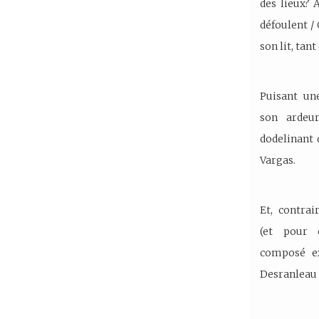
des lieux? 
défoulent /
son lit, tant
Puisant un
son ardeur
dodelinant 
Vargas.
Et, contra
(et pour 
composé ex
Desranleau