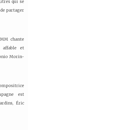
utres qui se
 de partager
LAMM chante
 affable et
Tonio Morin-
ompositrice
mpagne est
rdins, Éric