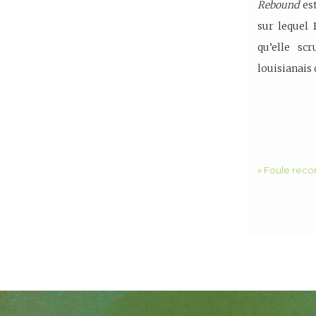
Rebound
est
sur lequel
qu’elle sc
louisianais
« Foule reco