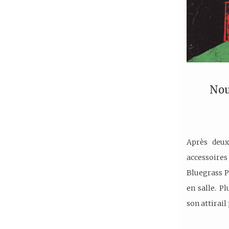
Nouv
Après deux
accessoire
Bluegrass P
en salle. P
son attirai