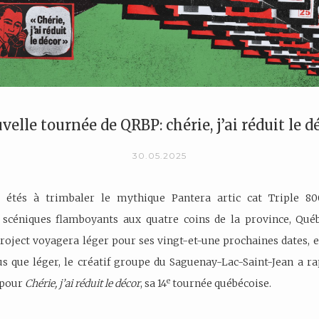
elle tournée de QRBP: chérie, j’ai réduit le d
30.05.2025
 étés à trimbaler le mythique Pantera artic cat Triple 8
s scéniques flamboyants aux quatre coins de la province, Qué
roject voyagera léger pour ses vingt-et-une prochaines dates, en
lus que léger, le créatif groupe du Saguenay-Lac-Saint-Jean a ra
e
l pour
Chérie, j’ai réduit le décor
, sa 14
tournée québécoise.