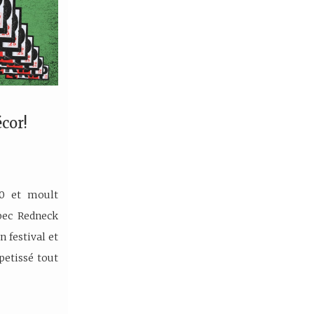
écor!
00 et moult
bec Redneck
 festival et
petissé tout