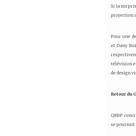
Si la surpri
projection 
Pour une de
et Dany Boi
respectivem
télévision e
de design v
Retour du 
QRBP concré
se poursuit