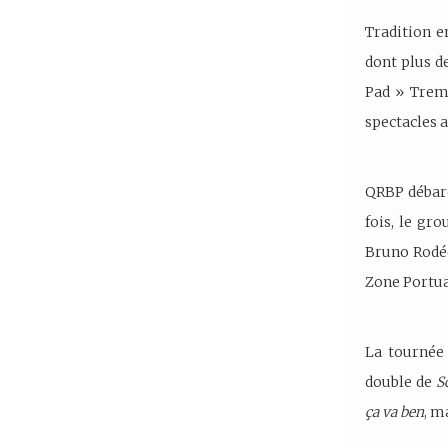
Tradition e
dont plus de
Pad » Trem
spectacles 
QRBP débarq
fois, le gr
Bruno Rodéo
Zone Portuai
La tourné
double de
S
ça va ben
, m