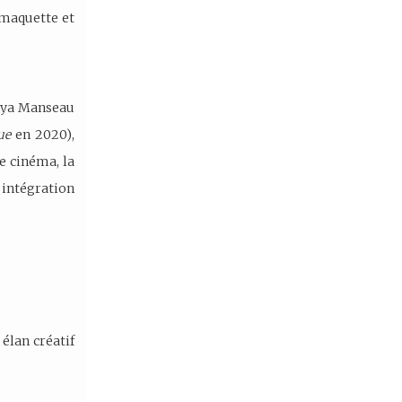
, maquette et
odya Manseau
ue
en 2020),
e cinéma, la
n intégration
élan créatif