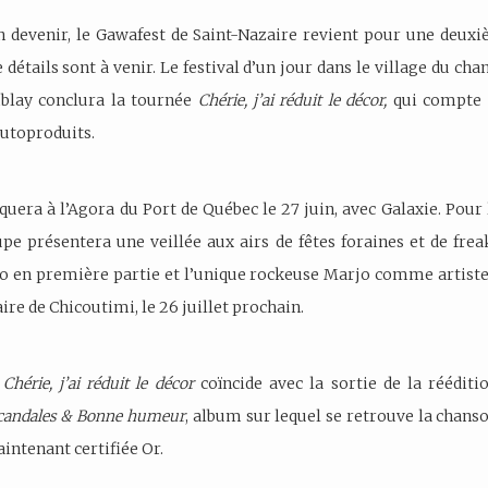
n devenir, le Gawafest de Saint-Nazaire revient pour une deuxi
 détails sont à venir. Le festival d’un jour dans le village du cha
blay conclura la tournée
Chérie, j’ai réduit le décor,
qui compte 
autoproduits.
uera à l’Agora du Port de Québec le 27 juin, avec Galaxie. Pour
oupe présentera une veillée aux airs de fêtes foraines et de fre
 en première partie et l’unique rockeuse Marjo comme artiste 
re de Chicoutimi, le 26 juillet prochain.
e
Chérie, j’ai réduit le décor
coïncide avec la sortie de la rééditi
candales & Bonne humeur
, album sur lequel se retrouve la chans
aintenant certifiée Or.