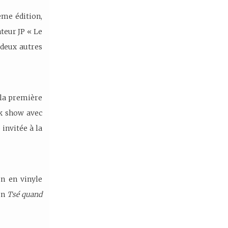
ème édition,
nteur JP « Le
deux autres
 la première
ak show avec
invitée à la
on en vinyle
on
Tsé quand