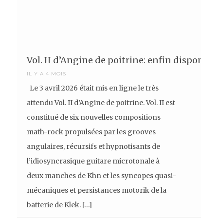
Vol. II d’Angine de poitrine: enfin disponible
IL Y A 4 MOIS
Le 3 avril 2026 était mis en ligne le très
attendu Vol. II d’Angine de poitrine. Vol. II est
constitué de six nouvelles compositions
math-rock propulsées par les grooves
angulaires, récursifs et hypnotisants de
l’idiosyncrasique guitare microtonale à
deux manches de Khn et les syncopes quasi-
mécaniques et persistances motorik de la
batterie de Klek. […]